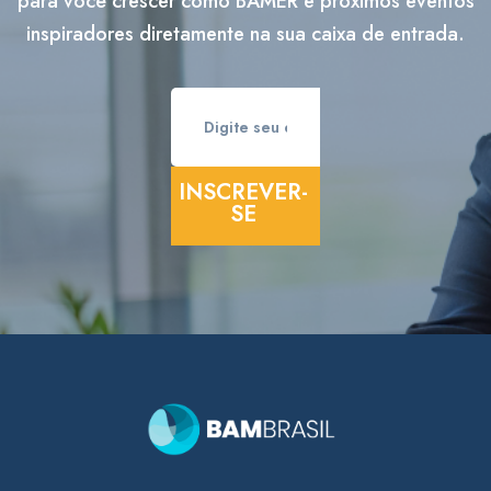
para você crescer como BAMER e próximos eventos
inspiradores diretamente na sua caixa de entrada.
INSCREVER-
SE