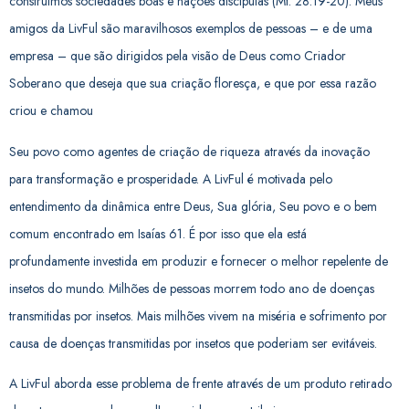
construímos
sociedades boas e nações discípulas (Mt. 28:19-20).
Meus
amigos da LivFul são maravilhosos exemplos de pessoas – e de uma
empresa – que são
dirigidos pela visão de Deus como Criador
Soberano que deseja que sua criação floresça, e que por
essa razão
criou e chamou
Seu povo como agentes de criação de riqueza através da inovação
para
transformação e prosperidade. A LivFul é motivada pelo
entendimento da dinâmica entre Deus, Sua
glória, Seu povo e o bem
comum encontrado em Isaías 61. É por isso que ela está
profundamente
investida em produzir e fornecer o melhor repelente de
insetos do mundo.
Milhões de pessoas morrem todo ano de doenças
transmitidas por insetos. Mais milhões vivem na
miséria e sofrimento por
causa de doenças transmitidas por insetos que poderiam ser evitáveis.
A
LivFul aborda esse problema de frente através de um produto retirado