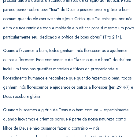
prosperidade e deleite, e acontece através da criação de riqueza. Paulo
parece pensar sobre essa “teia” de Deus e pessoas para a glória e bem
comum quando ele escreve sobre Jesus Cristo, que “se entregou por nós
a fim de nos remir de toda a maldade e purificar para si mesmo um povo
particularmente seu, dedicado à prática de boas obras” (Tito 2:14).
Quando fazemos o bem, todos ganham: nós florescemos e ajudamos
outros a florescer. Esse componente de “fazer o que é bom” do shalom
inclui um foco nas questões materiais e físicas da prosperidade e
florescimento humanos e reconhece que quando fazemos o bem, todos
ganham: nós florescemos e ajudamos os outros a florescer (Jer. 29:4-7) e
Deus recebe a glória.
Quando buscamos a glória de Deus e o bem comum – especialmente
quando inovamos e criamos porque é
parte da nossa natureza como
filhos de Deus e não ousamos fazer o contrário – nós