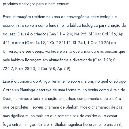
produtos e serviços para o bem comum.
Essas afirmações residem na zona de convergência entre teologia e
economia, e servem como fundamento bíblico-teológico para criação de
riqueza. Deus é o criador (Gen 1:1 – 2:4; Ne 9:6; Sl 104; Col 1:16; Ap
4:11) e dono (Gen. 14:19; 1 Cr. 29:11-12; Sl. 24:1; 1 Cor. 10:26) do
Universo, e é seu desejo, vontade e plano que o mundo e as pessoas que
nele habitam floresçam em abundância e diversidade (Gen. 1:28; Sl.
72:1-7; Prov. 28:20; 2 Cor. 9:8; Ap. 7:9).
Esse é o conceito do Antigo Testamento sobre shalom, no qual o teólogo
Cornelius Plantinga descreve de uma forma muito bonita como A teia de
Deus, humanos e toda a criação em justiça, cumprimento e deleite é o
que os profetas Hebreus chamam de Shalom. Nós o chamamos de paz,
mas significa muito mais do que somente paz de espírito ou o cessar
fogo entre inimigos. Na Bíblia, Shalom significa florescimento universal,