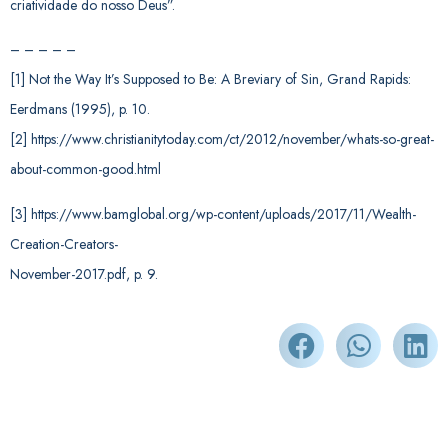
criatividade do nosso Deus”.
– – – – –
[1] Not the Way It’s Supposed to Be: A Breviary of Sin, Grand Rapids:
Eerdmans (1995), p. 10.
[2] https://www.christianitytoday.com/ct/2012/november/whats-so-great-
about-common-good.html
[3] https://www.bamglobal.org/wp-content/uploads/2017/11/Wealth-
Creation-Creators-
November-2017.pdf, p. 9.