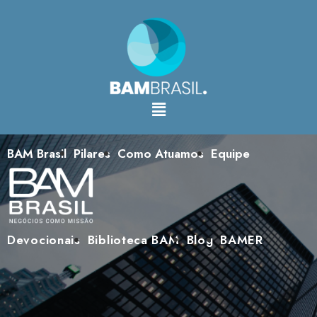
BAM Brasil
Pilares
Como Atuamos
Equipe
Devocionais
Biblioteca BAM
Blog
BAMER